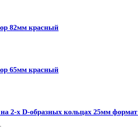
ebop 82мм красный
ebop 65мм красный
 на 2-х D-образных кольцах 25мм форма
.