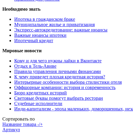
Необходимо знать
Ипотека в гражданском браке
Муниципальное жилье и приватизация
Экспресс-автокредитование: важные нюансы
Важные нюансы ипотеки
Ипотечный кредит
Мировые новости
Кому и для чего нужны лайки в Вконтакте
Отдых в Тель-Авиве
Правила управления личными финансами
К чему приведет плохая кредитная история?
Интерьерные особенности выбора стилистики отеля
Оффшорные компании: история и современность
Бюро кредитных историй
Световые буквы помогут выбрать ресторан
Судебные исполнители
Инди-капитализм - эпоха маленьких, доморощенных, не
Сортировать по
Название товара -/+
Артикул