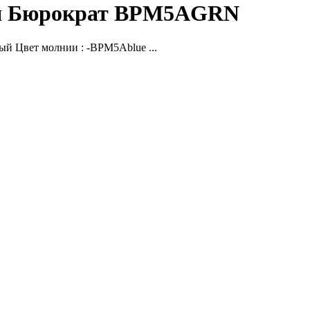
ния Бюрократ BPM5AGRN
ый Цвет молнии : -BPM5Ablue ...