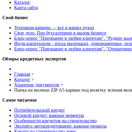
Каталог
Карта сайта
Свой бизнес
Успешная карьера — все в ваших руках
Свое дело. Про бухгалтерию в малом бизнесе
Блиц-опрос "Признание в любви клиентам". "Редкие жа
Инди-капитализм - эпоха маленьких, доморощенных, не
Блиц-опрос "Признание в любви клиентам". "Оперативн
Обзоры кредитных экспертов
Главная
>
Каталог
>
Хранение документов
>
Папка на молнии ZIP А5 карман под визитку зеленая 
Самое читаемое
Потребительский кредит
Целевой кредит: важные моменты
Особенности кредитов на строительство
Экспресс-автокредитование: важные нюансы
Кредит на строительство дома