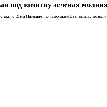
ман под визитку зеленая мол
астика : 0,15 мм Материал : полипропилен Цвет папки : прозрачн