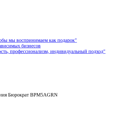
лобы мы воспринимаем как подарок"
зависимых бизнесов
ость, профессионализм, индивидуальный подход"
молния Бюрократ BPM5AGRN