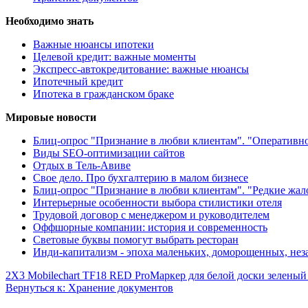
Необходимо знать
Важные нюансы ипотеки
Целевой кредит: важные моменты
Экспресс-автокредитование: важные нюансы
Ипотечный кредит
Ипотека в гражданском браке
Мировые новости
Блиц-опрос "Признание в любви клиентам". "Оперативн
Виды SEO-оптимизации сайтов
Отдых в Тель-Авиве
Свое дело. Про бухгалтерию в малом бизнесе
Блиц-опрос "Признание в любви клиентам". "Редкие жа
Интерьерные особенности выбора стилистики отеля
Трудовой договор с менеджером и руководителем
Оффшорные компании: история и современность
Световые буквы помогут выбрать ресторан
Инди-капитализм - эпоха маленьких, доморощенных, не
2X3 Mobilechart TF18 RED Pro
Маркер для белой доски зеленый
Вернуться к: Хранение документов