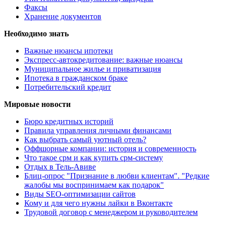
Факсы
Хранение документов
Необходимо знать
Важные нюансы ипотеки
Экспресс-автокредитование: важные нюансы
Муниципальное жилье и приватизация
Ипотека в гражданском браке
Потребительский кредит
Мировые новости
Бюро кредитных историй
Правила управления личными финансами
Как выбрать самый уютный отель?
Оффшорные компании: история и современность
Что такое срм и как купить срм-систему
Отдых в Тель-Авиве
Блиц-опрос "Признание в любви клиентам". "Редкие
жалобы мы воспринимаем как подарок"
Виды SEO-оптимизации сайтов
Кому и для чего нужны лайки в Вконтакте
Трудовой договор с менеджером и руководителем