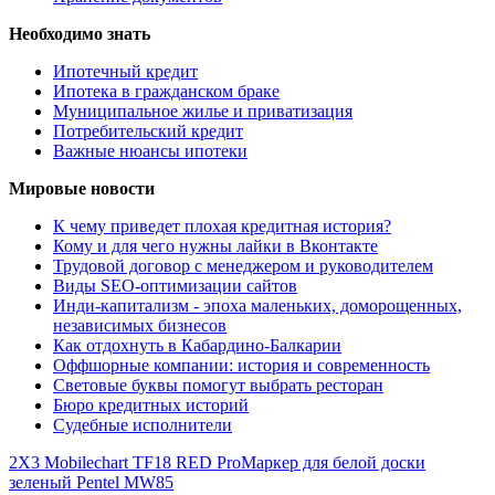
Необходимо знать
Ипотечный кредит
Ипотека в гражданском браке
Муниципальное жилье и приватизация
Потребительский кредит
Важные нюансы ипотеки
Мировые новости
К чему приведет плохая кредитная история?
Кому и для чего нужны лайки в Вконтакте
Трудовой договор с менеджером и руководителем
Виды SEO-оптимизации сайтов
Инди-капитализм - эпоха маленьких, доморощенных,
независимых бизнесов
Как отдохнуть в Кабардино-Балкарии
Оффшорные компании: история и современность
Световые буквы помогут выбрать ресторан
Бюро кредитных историй
Судебные исполнители
2X3 Mobilechart TF18 RED Pro
Маркер для белой доски
зеленый Pentel MW85