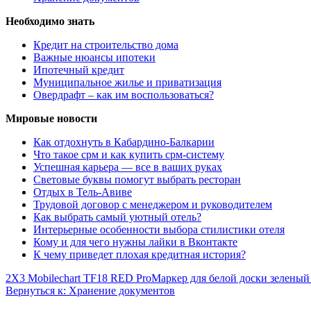
Необходимо знать
Кредит на строительство дома
Важные нюансы ипотеки
Ипотечный кредит
Муниципальное жилье и приватизация
Овердрафт – как им воспользоваться?
Мировые новости
Как отдохнуть в Кабардино-Балкарии
Что такое срм и как купить срм-систему
Успешная карьера — все в ваших руках
Световые буквы помогут выбрать ресторан
Отдых в Тель-Авиве
Трудовой договор с менеджером и руководителем
Как выбрать самый уютный отель?
Интерьерные особенности выбора стилистики отеля
Кому и для чего нужны лайки в Вконтакте
К чему приведет плохая кредитная история?
2X3 Mobilechart TF18 RED Pro
Маркер для белой доски зеленый
Вернуться к: Хранение документов