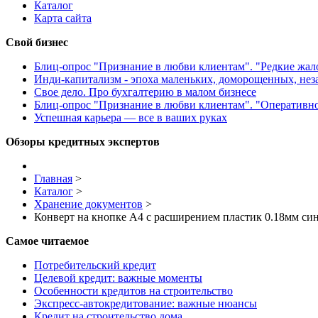
Каталог
Карта сайта
Свой бизнес
Блиц-опрос "Признание в любви клиентам". "Редкие жа
Инди-капитализм - эпоха маленьких, доморощенных, не
Свое дело. Про бухгалтерию в малом бизнесе
Блиц-опрос "Признание в любви клиентам". "Оперативн
Успешная карьера — все в ваших руках
Обзоры кредитных экспертов
Главная
>
Каталог
>
Хранение документов
>
Конверт на кнопке А4 с расширением пластик 0.18мм 
Самое читаемое
Потребительский кредит
Целевой кредит: важные моменты
Особенности кредитов на строительство
Экспресс-автокредитование: важные нюансы
Кредит на строительство дома