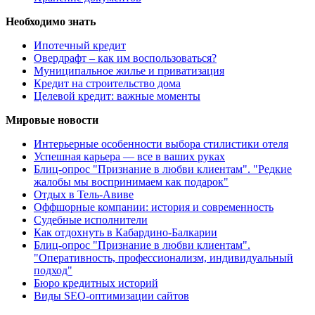
Необходимо знать
Ипотечный кредит
Овердрафт – как им воспользоваться?
Муниципальное жилье и приватизация
Кредит на строительство дома
Целевой кредит: важные моменты
Мировые новости
Интерьерные особенности выбора стилистики отеля
Успешная карьера — все в ваших руках
Блиц-опрос "Признание в любви клиентам". "Редкие
жалобы мы воспринимаем как подарок"
Отдых в Тель-Авиве
Оффшорные компании: история и современность
Судебные исполнители
Как отдохнуть в Кабардино-Балкарии
Блиц-опрос "Признание в любви клиентам".
"Оперативность, профессионализм, индивидуальный
подход"
Бюро кредитных историй
Виды SEO-оптимизации сайтов