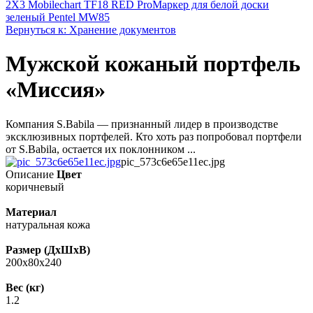
2X3 Mobilechart TF18 RED Pro
Маркер для белой доски
зеленый Pentel MW85
Вернуться к: Хранение документов
Мужской кожаный портфель
«Миссия»
Компания S.Babila — признанный лидер в производстве
эксклюзивных портфелей. Кто хоть раз попробовал портфели
от S.Babila, остается их поклонником ...
pic_573c6e65e11ec.jpg
Описание
Цвет
коричневый
Материал
натуральная кожа
Размер (ДxШxВ)
200х80х240
Вес (кг)
1.2