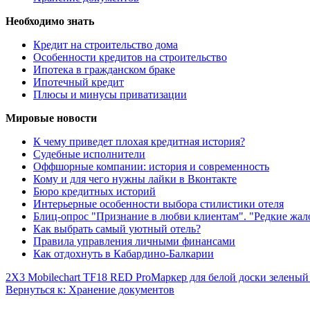
Необходимо знать
Кредит на строительство дома
Особенности кредитов на строительство
Ипотека в гражданском браке
Ипотечный кредит
Плюсы и минусы приватизации
Мировые новости
К чему приведет плохая кредитная история?
Судебные исполнители
Оффшорные компании: история и современность
Кому и для чего нужны лайки в Вконтакте
Бюро кредитных историй
Интерьерные особенности выбора стилистики отеля
Блиц-опрос "Признание в любви клиентам". "Редкие жа
Как выбрать самый уютный отель?
Правила управления личными финансами
Как отдохнуть в Кабардино-Балкарии
2X3 Mobilechart TF18 RED Pro
Маркер для белой доски зеленый
Вернуться к: Хранение документов