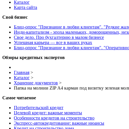
Каталог
Карта сайта
Свой бизнес
Блиц-опрос "Признание в любви клиентам". "Редкие жа
Инди-капитализм - эпоха маленьких, доморощенных, не
Свое дело. Про бухгалтерию в малом бизнесе
Успешная карьера — все в ваших руках
Блиц-опрос "Признание в любви клиентам". "Оперативн
Обзоры кредитных экспертов
Главная
>
Каталог
>
Хранение документов
>
Папка на молнии ZIP А4 карман под визитку зеленая 
Самое читаемое
Потребительский кредит
Целевой кредит: важные моменты
Особенности кредитов на строительство
Экспресс-автокредитование: важные нюансы
Кредит на строительство дома