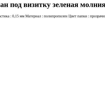
ман под визитку зеленая мол
астика : 0,15 мм Материал : полипропилен Цвет папки : прозрачн