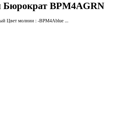
ния Бюрократ BPM4AGRN
ый Цвет молнии : -BPM4Ablue ...