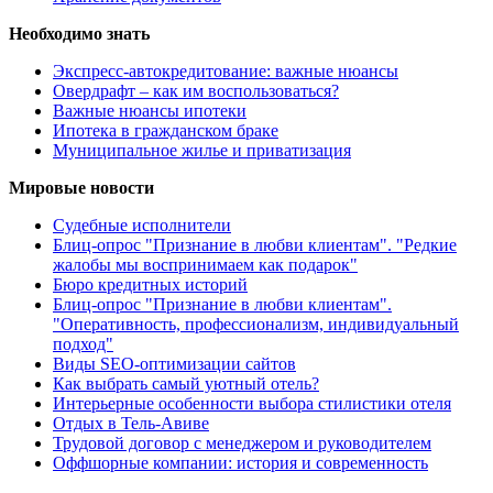
Необходимо знать
Экспресс-автокредитование: важные нюансы
Овердрафт – как им воспользоваться?
Важные нюансы ипотеки
Ипотека в гражданском браке
Муниципальное жилье и приватизация
Мировые новости
Судебные исполнители
Блиц-опрос "Признание в любви клиентам". "Редкие
жалобы мы воспринимаем как подарок"
Бюро кредитных историй
Блиц-опрос "Признание в любви клиентам".
"Оперативность, профессионализм, индивидуальный
подход"
Виды SEO-оптимизации сайтов
Как выбрать самый уютный отель?
Интерьерные особенности выбора стилистики отеля
Отдых в Тель-Авиве
Трудовой договор с менеджером и руководителем
Оффшорные компании: история и современность