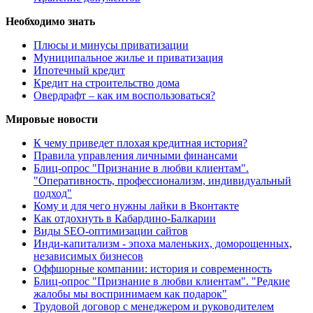
Необходимо знать
Плюсы и минусы приватизации
Муниципальное жилье и приватизация
Ипотечный кредит
Кредит на строительство дома
Овердрафт – как им воспользоваться?
Мировые новости
К чему приведет плохая кредитная история?
Правила управления личными финансами
Блиц-опрос "Признание в любви клиентам".
"Оперативность, профессионализм, индивидуальный
подход"
Кому и для чего нужны лайки в Вконтакте
Как отдохнуть в Кабардино-Балкарии
Виды SEO-оптимизации сайтов
Инди-капитализм - эпоха маленьких, доморощенных,
независимых бизнесов
Оффшорные компании: история и современность
Блиц-опрос "Признание в любви клиентам". "Редкие
жалобы мы воспринимаем как подарок"
Трудовой договор с менеджером и руководителем