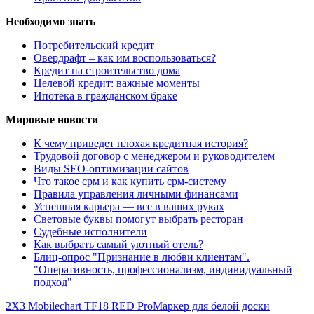
Необходимо знать
Потребительский кредит
Овердрафт – как им воспользоваться?
Кредит на строительство дома
Целевой кредит: важные моменты
Ипотека в гражданском браке
Мировые новости
К чему приведет плохая кредитная история?
Трудовой договор с менеджером и руководителем
Виды SEO-оптимизации сайтов
Что такое срм и как купить срм-систему
Правила управления личными финансами
Успешная карьера — все в ваших руках
Световые буквы помогут выбрать ресторан
Судебные исполнители
Как выбрать самый уютный отель?
Блиц-опрос "Признание в любви клиентам".
"Оперативность, профессионализм, индивидуальный
подход"
2X3 Mobilechart TF18 RED Pro
Маркер для белой доски