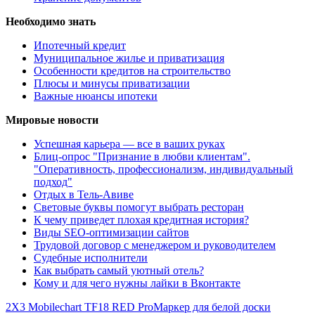
Необходимо знать
Ипотечный кредит
Муниципальное жилье и приватизация
Особенности кредитов на строительство
Плюсы и минусы приватизации
Важные нюансы ипотеки
Мировые новости
Успешная карьера — все в ваших руках
Блиц-опрос "Признание в любви клиентам".
"Оперативность, профессионализм, индивидуальный
подход"
Отдых в Тель-Авиве
Световые буквы помогут выбрать ресторан
К чему приведет плохая кредитная история?
Виды SEO-оптимизации сайтов
Трудовой договор с менеджером и руководителем
Судебные исполнители
Как выбрать самый уютный отель?
Кому и для чего нужны лайки в Вконтакте
2X3 Mobilechart TF18 RED Pro
Маркер для белой доски