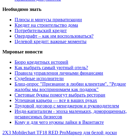
Необходимо знать
Плюсы и минусы приватизации
Кредит на строительство дома
Потребительский кредит
Овердрафт – как им воспользоваться?
Целевой кредит: важные моменты
Мировые новости
Бюро кредитных историй
Как выбрать самый уютный отель?
Правила управления личными финансами
Судебные исполнители
Блиц-опрос "Признание в любви клиентам". "Редкие
жалобы мы воспринимаем как подарок"
Световые буквы помогут выбрать ресторан
Успешная карьера — все в ваших руках
Трудовой договор с менеджером и руководителем
Инди-капитализм - эпоха маленьких, доморощенных,
независимых бизнесов
Кому и для чего нужны лайки в Вконтакте
2X3 Mobilechart TF18 RED Pro
Маркер для белой доски