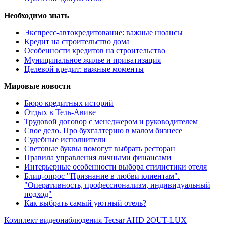
Необходимо знать
Экспресс-автокредитование: важные нюансы
Кредит на строительство дома
Особенности кредитов на строительство
Муниципальное жилье и приватизация
Целевой кредит: важные моменты
Мировые новости
Бюро кредитных историй
Отдых в Тель-Авиве
Трудовой договор с менеджером и руководителем
Свое дело. Про бухгалтерию в малом бизнесе
Судебные исполнители
Световые буквы помогут выбрать ресторан
Правила управления личными финансами
Интерьерные особенности выбора стилистики отеля
Блиц-опрос "Признание в любви клиентам".
"Оперативность, профессионализм, индивидуальный
подход"
Как выбрать самый уютный отель?
Комплект видеонаблюдения Tecsar AHD 2OUT-LUX