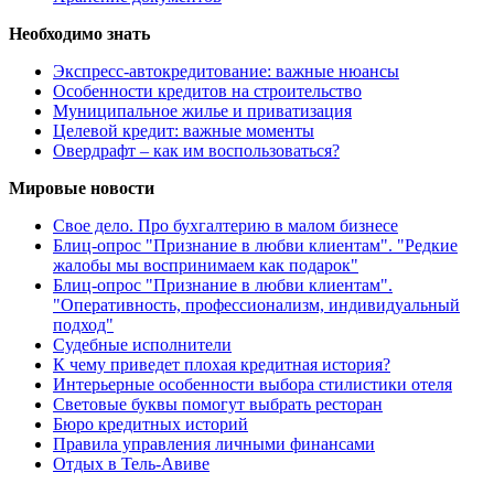
Необходимо знать
Экспресс-автокредитование: важные нюансы
Особенности кредитов на строительство
Муниципальное жилье и приватизация
Целевой кредит: важные моменты
Овердрафт – как им воспользоваться?
Мировые новости
Свое дело. Про бухгалтерию в малом бизнесе
Блиц-опрос "Признание в любви клиентам". "Редкие
жалобы мы воспринимаем как подарок"
Блиц-опрос "Признание в любви клиентам".
"Оперативность, профессионализм, индивидуальный
подход"
Судебные исполнители
К чему приведет плохая кредитная история?
Интерьерные особенности выбора стилистики отеля
Световые буквы помогут выбрать ресторан
Бюро кредитных историй
Правила управления личными финансами
Отдых в Тель-Авиве