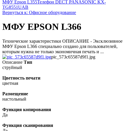
МФУ Epson L355
Телефон DECT PANASONIC KX-
TG8551UAB
Вернуться к: Офисное оборудование
МФУ EPSON L366
Технические характеристики ОПИСАНИЕ - Эксклюзивное
МФУ Epson L366 специально создано для пользователей,
которым нужна не только экономичная печать и ...
pic_573c65587d9f1.jpg
Описание
Тип
струйный
Цветность печати
цветная
Размещение
настольный
Функция копирования
Да
Функция сканирования
Да