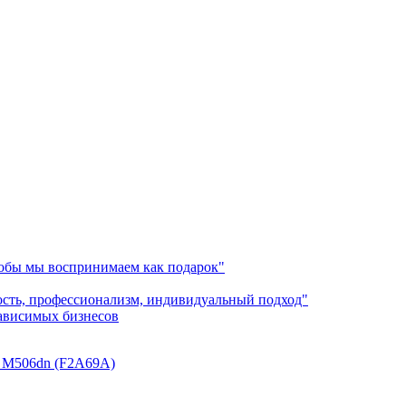
лобы мы воспринимаем как подарок"
ость, профессионализм, индивидуальный подход"
зависимых бизнесов
se M506dn (F2A69A)