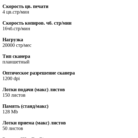
Скорость цв. печати
4 цв.стр/мин
Скорость копиров. чб. стр/мин
16чб.стр/мин
Нагрузка
20000 стр/мес
Тип сканера
планшетный
Оптическое разрешение сканера
1200 dpi
Лотки подачи (макс) листов
150 листов
Память (станд/макс)
128 Mb
Лотки приема (макс) листов
50 листов