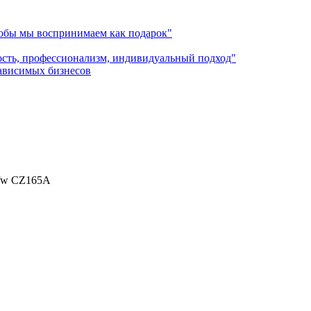
лобы мы воспринимаем как подарок"
ость, профессионализм, индивидуальный подход"
зависимых бизнесов
7fw CZ165A