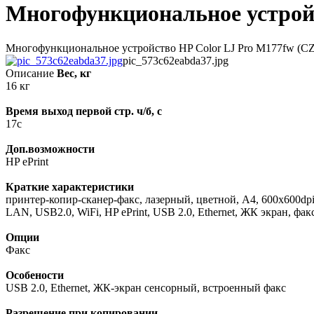
Многофункциональное устрой
Многофункциональное устройство HP Color LJ Pro M177fw (CZ
pic_573c62eabda37.jpg
Описание
Вес, кг
16 кг
Время выход первой стр. ч/б, с
17с
Доп.возможности
HP ePrint
Краткие характеристики
принтер-копир-сканер-факс, лазерный, цветной, А4, 600х600dpi, 
LAN, USB2.0, WiFi, HP ePrint, USB 2.0, Ethernet, ЖК экран, факс
Опции
Факс
Особености
USB 2.0, Ethernet, ЖК-экран сенсорный, встроенный факс
Разрешение при копировании