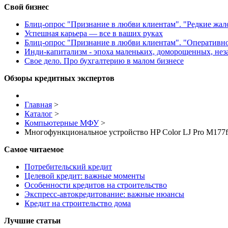
Свой бизнес
Блиц-опрос "Признание в любви клиентам". "Редкие жа
Успешная карьера — все в ваших руках
Блиц-опрос "Признание в любви клиентам". "Оперативн
Инди-капитализм - эпоха маленьких, доморощенных, не
Свое дело. Про бухгалтерию в малом бизнесе
Обзоры кредитных экспертов
Главная
>
Каталог
>
Компьютерные МФУ
>
Многофункциональное устройство HP Color LJ Pro M17
Самое читаемое
Потребительский кредит
Целевой кредит: важные моменты
Особенности кредитов на строительство
Экспресс-автокредитование: важные нюансы
Кредит на строительство дома
Лучшие статьи