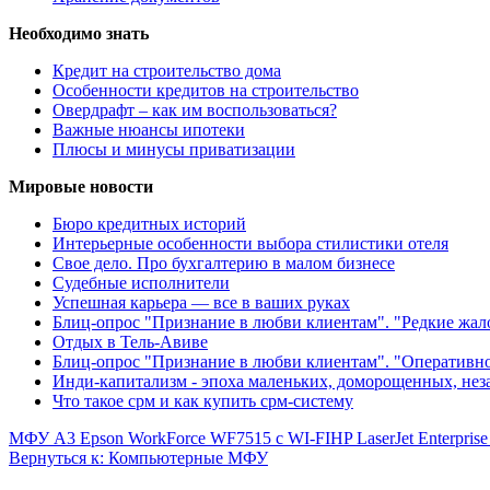
Необходимо знать
Кредит на строительство дома
Особенности кредитов на строительство
Овердрафт – как им воспользоваться?
Важные нюансы ипотеки
Плюсы и минусы приватизации
Мировые новости
Бюро кредитных историй
Интерьерные особенности выбора стилистики отеля
Свое дело. Про бухгалтерию в малом бизнесе
Судебные исполнители
Успешная карьера — все в ваших руках
Блиц-опрос "Признание в любви клиентам". "Редкие жа
Отдых в Тель-Авиве
Блиц-опрос "Признание в любви клиентам". "Оперативн
Инди-капитализм - эпоха маленьких, доморощенных, не
Что такое срм и как купить срм-систему
МФУ А3 Epson WorkForce WF7515 c WI-FI
HP LaserJet Enterpri
Вернуться к: Компьютерные МФУ