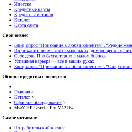
Ипотека
Кредитные карты
Кредитная история
Каталог
Карта сайта
Свой бизнес
Блиц-опрос "Признание в любви клиентам". "Редкие жа
Инди-капитализм - эпоха маленьких, доморощенных, не
Свое дело. Про бухгалтерию в малом бизнесе
Успешная карьера — все в ваших руках
Блиц-опрос "Признание в любви клиентам". "Оперативн
Обзоры кредитных экспертов
Главная
>
Каталог
>
Офисное оборудование
>
МФУ HP LaserJet Pro M127fw
Самое читаемое
Потребительский кредит