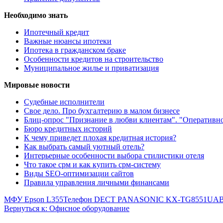
Необходимо знать
Ипотечный кредит
Важные нюансы ипотеки
Ипотека в гражданском браке
Особенности кредитов на строительство
Муниципальное жилье и приватизация
Мировые новости
Судебные исполнители
Свое дело. Про бухгалтерию в малом бизнесе
Блиц-опрос "Признание в любви клиентам". "Оперативн
Бюро кредитных историй
К чему приведет плохая кредитная история?
Как выбрать самый уютный отель?
Интерьерные особенности выбора стилистики отеля
Что такое срм и как купить срм-систему
Виды SEO-оптимизации сайтов
Правила управления личными финансами
МФУ Epson L355
Телефон DECT PANASONIC KX-TG8551UA
Вернуться к: Офисное оборудование