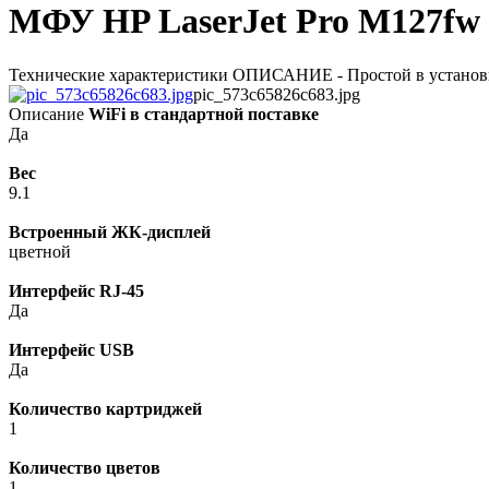
МФУ HP LaserJet Pro M127fw
Технические характеристики ОПИСАНИЕ - Простой в установке
pic_573c65826c683.jpg
Описание
WiFi в стандартной поставке
Да
Вес
9.1
Встроенный ЖК-дисплей
цветной
Интерфейс RJ-45
Да
Интерфейс USB
Да
Количество картриджей
1
Количество цветов
1