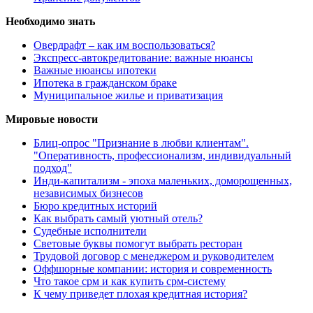
Необходимо знать
Овердрафт – как им воспользоваться?
Экспресс-автокредитование: важные нюансы
Важные нюансы ипотеки
Ипотека в гражданском браке
Муниципальное жилье и приватизация
Мировые новости
Блиц-опрос "Признание в любви клиентам".
"Оперативность, профессионализм, индивидуальный
подход"
Инди-капитализм - эпоха маленьких, доморощенных,
независимых бизнесов
Бюро кредитных историй
Как выбрать самый уютный отель?
Судебные исполнители
Световые буквы помогут выбрать ресторан
Трудовой договор с менеджером и руководителем
Оффшорные компании: история и современность
Что такое срм и как купить срм-систему
К чему приведет плохая кредитная история?