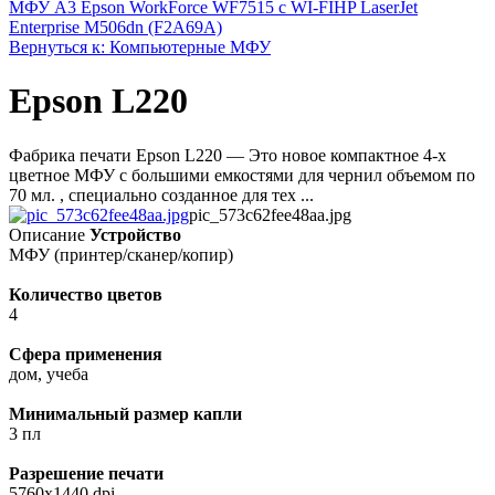
МФУ А3 Epson WorkForce WF7515 c WI-FI
HP LaserJet
Enterprise M506dn (F2A69A)
Вернуться к: Компьютерные МФУ
Epson L220
Фабрика печати Epson L220 — Это новое компактное 4-х
цветное МФУ с большими емкостями для чернил объемом по
70 мл. , специально созданное для тех ...
pic_573c62fee48aa.jpg
Описание
Устройство
МФУ (принтер/сканер/копир)
Количество цветов
4
Сфера применения
дом, учеба
Минимальный размер капли
3 пл
Разрешение печати
5760x1440 dpi