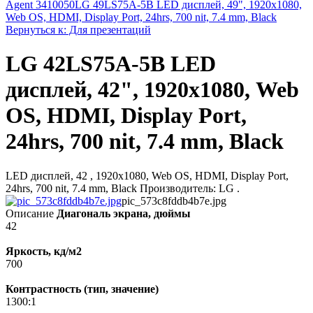
Agent 3410050
LG 49LS75A-5B LED дисплей, 49", 1920х1080,
Web OS, HDMI, Display Port, 24hrs, 700 nit, 7.4 mm, Black
Вернуться к: Для презентаций
LG 42LS75A-5B LED
дисплей, 42", 1920х1080, Web
OS, HDMI, Display Port,
24hrs, 700 nit, 7.4 mm, Black
LED дисплей, 42 , 1920х1080, Web OS, HDMI, Display Port,
24hrs, 700 nit, 7.4 mm, Black Производитель: LG .
pic_573c8fddb4b7e.jpg
Описание
Диагональ экрана, дюймы
42
Яркость, кд/м2
700
Контрастность (тип, значение)
1300:1