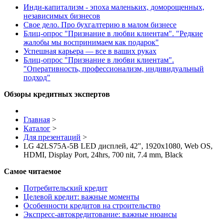
Инди-капитализм - эпоха маленьких, доморощенных,
независимых бизнесов
Свое дело. Про бухгалтерию в малом бизнесе
Блиц-опрос "Признание в любви клиентам". "Редкие
жалобы мы воспринимаем как подарок"
Успешная карьера — все в ваших руках
Блиц-опрос "Признание в любви клиентам".
"Оперативность, профессионализм, индивидуальный
подход"
Обзоры кредитных экспертов
Главная
>
Каталог
>
Для презентаций
>
LG 42LS75A-5B LED дисплей, 42", 1920х1080, Web OS,
HDMI, Display Port, 24hrs, 700 nit, 7.4 mm, Black
Самое читаемое
Потребительский кредит
Целевой кредит: важные моменты
Особенности кредитов на строительство
Экспресс-автокредитование: важные нюансы