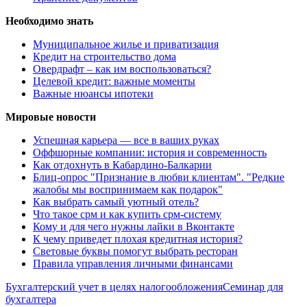
Необходимо знать
Муниципальное жилье и приватизация
Кредит на строительство дома
Овердрафт – как им воспользоваться?
Целевой кредит: важные моменты
Важные нюансы ипотеки
Мировые новости
Успешная карьера — все в ваших руках
Оффшорные компании: история и современность
Как отдохнуть в Кабардино-Балкарии
Блиц-опрос "Признание в любви клиентам". "Редкие
жалобы мы воспринимаем как подарок"
Как выбрать самый уютный отель?
Что такое срм и как купить срм-систему
Кому и для чего нужны лайки в Вконтакте
К чему приведет плохая кредитная история?
Световые буквы помогут выбрать ресторан
Правила управления личными финансами
Бухгалтерский учет в целях налогообложения
Семинар для
бухгалтера