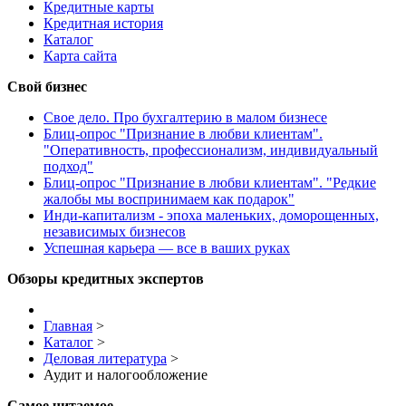
Кредитные карты
Кредитная история
Каталог
Карта сайта
Свой бизнес
Свое дело. Про бухгалтерию в малом бизнесе
Блиц-опрос "Признание в любви клиентам".
"Оперативность, профессионализм, индивидуальный
подход"
Блиц-опрос "Признание в любви клиентам". "Редкие
жалобы мы воспринимаем как подарок"
Инди-капитализм - эпоха маленьких, доморощенных,
независимых бизнесов
Успешная карьера — все в ваших руках
Обзоры кредитных экспертов
Главная
>
Каталог
>
Деловая литература
>
Аудит и налогообложение
Самое читаемое