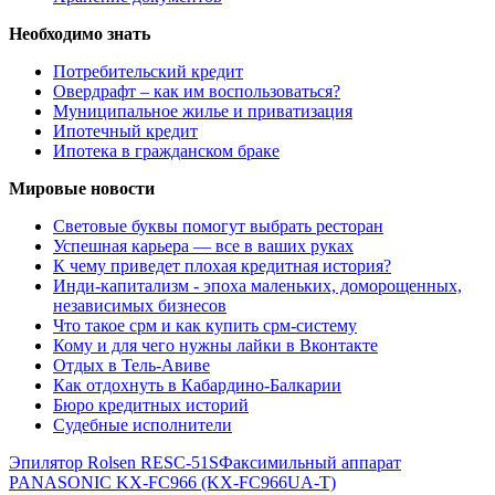
Необходимо знать
Потребительский кредит
Овердрафт – как им воспользоваться?
Муниципальное жилье и приватизация
Ипотечный кредит
Ипотека в гражданском браке
Мировые новости
Световые буквы помогут выбрать ресторан
Успешная карьера — все в ваших руках
К чему приведет плохая кредитная история?
Инди-капитализм - эпоха маленьких, доморощенных,
независимых бизнесов
Что такое срм и как купить срм-систему
Кому и для чего нужны лайки в Вконтакте
Отдых в Тель-Авиве
Как отдохнуть в Кабардино-Балкарии
Бюро кредитных историй
Судебные исполнители
Эпилятор Rolsen RESC-51S
Факсимильный аппарат
PANASONIC KX-FC966 (KX-FC966UA-T)